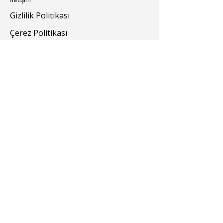
Gizlilik Politikası
Çerez Politikası
Renklendiriciler
Yardımcı Kimyasallar
Bize Ulaşın
turevkimya@turevkimya.com
+90 216 422 33 65
Burhaniye Mah Akşemseddin Sok No:20/A
Üsküdar İstanbul
© 2025 Türev Kimya. Tüm hakları saklıdır.