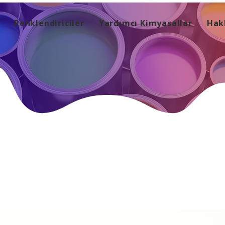
Renklendiriciler
Yardımcı Kimyasallar
Hak