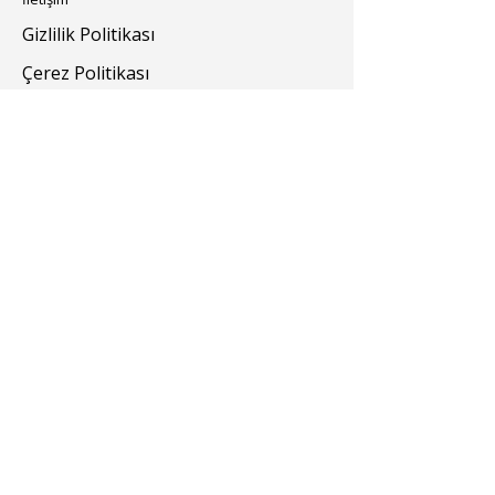
Gizlilik Politikası
Çerez Politikası
Renklendiriciler
Yardımcı Kimyasallar
Bize Ulaşın
turevkimya@turevkimya.com
+90 216 422 33 65
Burhaniye Mah Akşemseddin Sok No:20/A
Üsküdar İstanbul
© 2025 Türev Kimya. Tüm hakları saklıdır.