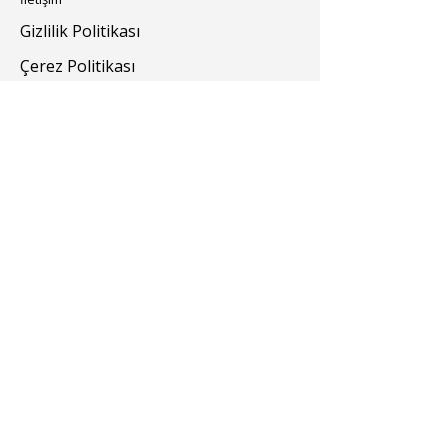
Gizlilik Politikası
Çerez Politikası
Renklendiriciler
Yardımcı Kimyasallar
Bize Ulaşın
turevkimya@turevkimya.com
+90 216 422 33 65
Burhaniye Mah Akşemseddin Sok No:20/A
Üsküdar İstanbul
© 2025 Türev Kimya. Tüm hakları saklıdır.